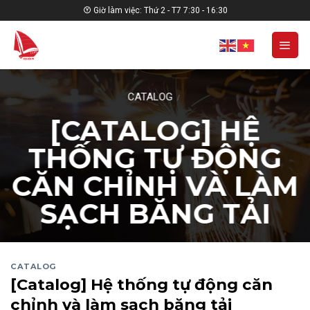
Skip
Giờ làm việc: Thứ 2 - T7 7:30 - 16:30
to
content
CATALOG
/
[CATALOG] HỆ
THỐNG TỰ ĐỘNG
CĂN CHỈNH VÀ LÀM
SẠCH BĂNG TẢI
CATALOG
[Catalog] Hệ thống tự động căn
chỉnh và làm sạch băng tải