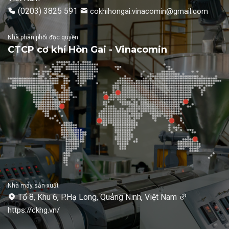
(0203) 3825 591
cokhihongai.vinacomin@gmail.com
Nhà phân phối độc quyền
CTCP cơ khí Hòn Gai - Vinacomin
Nhà máy sản xuất
Tổ 8, Khu 6, P.Hạ Long, Quảng Ninh, Việt Nam
https://ckhg.vn/