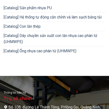
[Catalog] Sản phẩm nhựa PU
[Catalog] Hệ thống tự động căn chỉnh và làm sạch băng tải
[Catalog] Con lăn thép
[Catalog] Dây chuyền sản xuất con lăn nhựa cao phân tử
(UHMWPE)
[Catalog] Ống nhựa cao phân tử (UHMWPE)
Thông tin liên hệ
Trụ sở chính
Số 108, đường Lê Thánh Tông, P.Hồng Gai, Quảng Ninh,