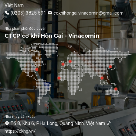
Việt Nam
(0203) 3825 591
cokhihongai.vinacomin@gmail.com
Nhà phân phối độc quyền
CTCP cơ khí Hòn Gai - Vinacomin
Nhà máy sản xuất
Tổ 8, Khu 6, P.Hạ Long, Quảng Ninh, Việt Nam
https://ckhg.vn/