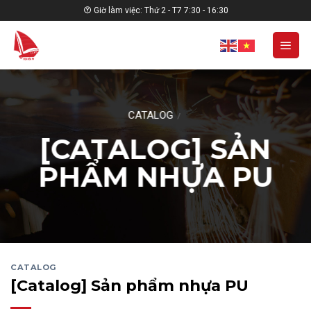
Skip
Giờ làm việc: Thứ 2 - T7 7:30 - 16:30
to
content
CATALOG
/
[CATALOG] SẢN
PHẨM NHỰA PU
CATALOG
[Catalog] Sản phẩm nhựa PU