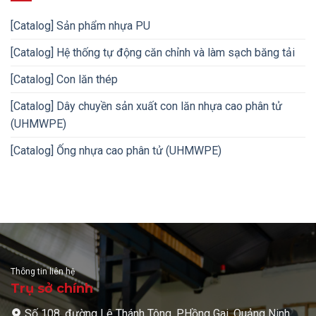
[Catalog] Sản phẩm nhựa PU
[Catalog] Hệ thống tự động căn chỉnh và làm sạch băng tải
[Catalog] Con lăn thép
[Catalog] Dây chuyền sản xuất con lăn nhựa cao phân tử
(UHMWPE)
[Catalog] Ống nhựa cao phân tử (UHMWPE)
Thông tin liên hệ
Trụ sở chính
Số 108, đường Lê Thánh Tông, P.Hồng Gai, Quảng Ninh,