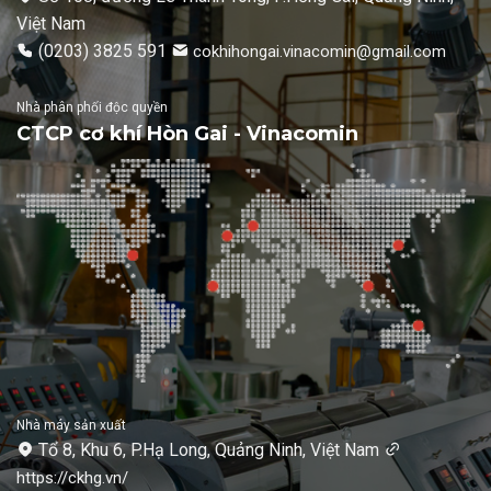
Việt Nam
(0203) 3825 591
cokhihongai.vinacomin@gmail.com
Nhà phân phối độc quyền
CTCP cơ khí Hòn Gai - Vinacomin
Nhà máy sản xuất
Tổ 8, Khu 6, P.Hạ Long, Quảng Ninh, Việt Nam
https://ckhg.vn/