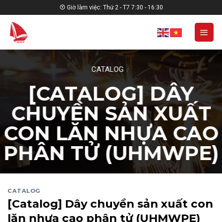
Skip
Giờ làm việc: Thứ 2 - T7 7:30 - 16:30
to
content
CATALOG
/
[CATALOG] DÂY
CHUYỀN SẢN XUẤT
CON LĂN NHỰA CAO
PHÂN TỬ (UHMWPE)
CATALOG
[Catalog] Dây chuyền sản xuất con
lăn nhựa cao phân tử (UHMWPE)