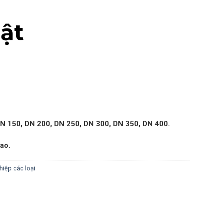
lật
U
DN 150, DN 200, DN 250, DN 300, DN 350, DN 400.
ao.
iệp các loại