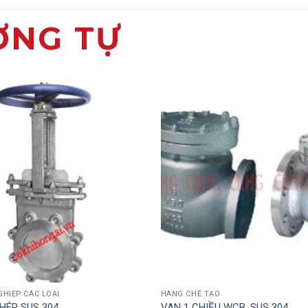
ƠNG TỰ
HIỆP CÁC LOẠI
HÀNG CHẾ TẠO
HÉP SUS 304
VAN 1 CHIỀU WCB, SUS 304