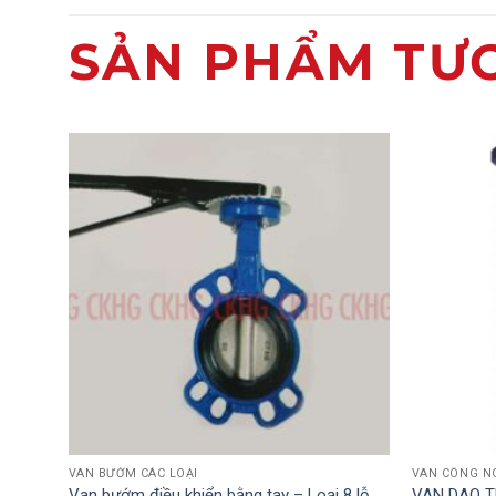
SẢN PHẨM TƯ
VAN BƯỚM CÁC LOẠI
VAN CÔNG NG
Van bướm điều khiển bằng tay – Loại 8 lỗ
VAN DAO T