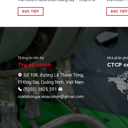
ĐỌC TIẾP
ĐỌC TIẾP
Thông tin liên hệ
Nhà phân phố
Trụ sở chính
CTCP cơ
Số 108, đường Lê Thánh Tông,
P.Hồng Gai, Quảng Ninh, Việt Nam
(0203) 3825 591
cokhihongai.vinacomin@gmail.com