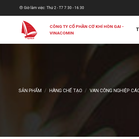
Skip
Giờ làm việc: Thứ 2 - T7 7:30 - 16:30
to
content
CÔNG TY CỔ PHẦN CƠ KHÍ HÒN GAI -
T
VINACOMIN
/
/
SẢN PHẨM
HÀNG CHẾ TẠO
VAN CÔNG NGHIỆP CÁC