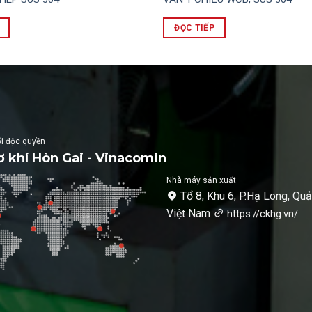
ĐỌC TIẾP
i độc quyền
 khí Hòn Gai - Vinacomin
Nhà máy sản xuất
Tổ 8, Khu 6, P.Hạ Long, Quả
Việt Nam
https://ckhg.vn/