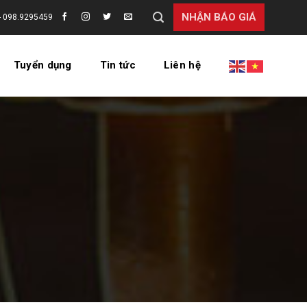
NHẬN BÁO GIÁ
- 098.9295459
Tuyển dụng
Tin tức
Liên hệ