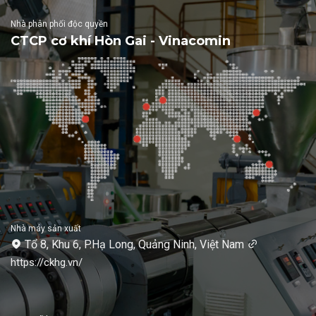
Nhà phân phối độc quyền
CTCP cơ khí Hòn Gai - Vinacomin
Nhà máy sản xuất
Tổ 8, Khu 6, P.Hạ Long, Quảng Ninh, Việt Nam
https://ckhg.vn/