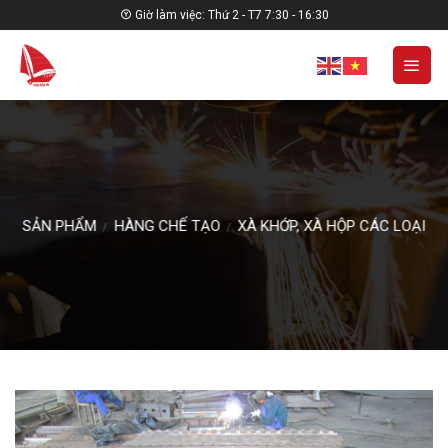
Skip
Giờ làm việc: Thứ 2 - T7 7:30 - 16:30
to
content
SẢN PHẨM
HÀNG CHẾ TẠO
XÀ KHỚP, XÀ HỘP CÁC LOẠI
/
/