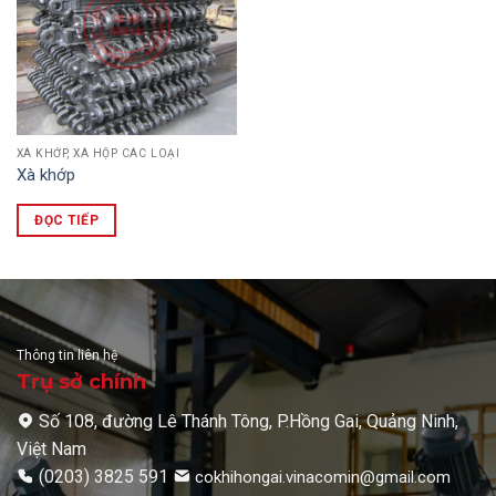
XÀ KHỚP, XÀ HỘP CÁC LOẠI
Xà khớp
ĐỌC TIẾP
Thông tin liên hệ
Trụ sở chính
Số 108, đường Lê Thánh Tông, P.Hồng Gai, Quảng Ninh,
Việt Nam
(0203) 3825 591
cokhihongai.vinacomin@gmail.com