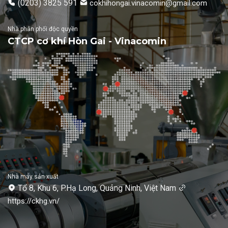
(0203) 3825 591
cokhihongai.vinacomin@gmail.com
Nhà phân phối độc quyền
CTCP cơ khí Hòn Gai - Vinacomin
Nhà máy sản xuất
Tổ 8, Khu 6, P.Hạ Long, Quảng Ninh, Việt Nam
https://ckhg.vn/