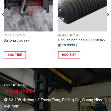
HÀNG CHẾ TẠO
HÀNG CHẾ TẠO
Con lăn bọc cao su ( con lăn
Bu lông cóc ray
giảm chấn )
ĐỌC TIẾP
ĐỌC TIẾP
Thông tin liên hệ
Trụ sở chính
Số 108, đường Lê Thánh Tông, P.Hồng Gai, Quảng Ninh,
Việt Nam