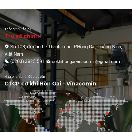
Thông tin liên hệ
Trụ sở chính
Số 108, đường Lê Thánh Tông, P.Hồng Gai, Quảng Ninh,
Việt Nam
(0203) 3825 591
cokhihongai.vinacomin@gmail.com
Nhà phân phối độc quyền
CTCP cơ khí Hòn Gai - Vinacomin